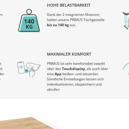
HOHE BELASTBARKEIT
em
Dank der 2 integrierten Motoren,
halten unsere PRIMUS Tischgestelle
bis zu 140 kg
aus
MAXIMALER KOMFORT
t
PRIMUS ist sehr komfortabel sowohl
it
über das
Touchdisplay
, als auch über
der
eine
App
bedien- und steuerbar.
e
Sämtliche Einstellungen lassen sich
individualisieren, abspeichern und
abrufen