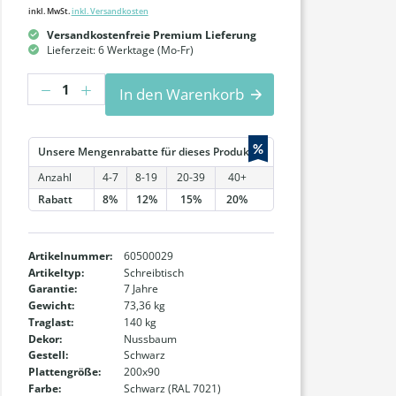
inkl. MwSt.
inkl. Versandkosten
Versandkostenfreie Premium Lieferung
Lieferzeit: 6 Werktage (Mo-Fr)
Anzahl
In den Warenkorb
%
Unsere Mengenrabatte für dieses Produkt:
Anzahl
4-7
8-19
20-39
40+
Rabatt
8%
12%
15%
20%
Artikelnummer:
60500029
Artikeltyp:
Schreibtisch
Garantie:
7 Jahre
Gewicht:
73,36 kg
Traglast:
140 kg
Dekor:
Nussbaum
Gestell:
Schwarz
Plattengröße:
200x90
Farbe:
Schwarz (RAL 7021)