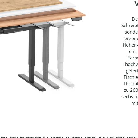
De
Schreibt
sonde
ergon
Höhen-
cm. 
Farb
hochw
gefer
Tischle
Tischp
zu 260
sechs m
mi