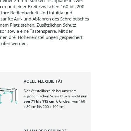
einer 25 mm starken Tischplatte in zwei
 cm und einer Breite zwischen 160 bis 200
ihre Bedienbarkeit sind intuitiv und
sanfte Auf- und Abfahren des Schreibtisches
seinem Platz stehen. Zusätzlichen Schutz
nsor sowie eine Tastensperre. Mit der
en drei Höheneinstellungen gespeichert
brufen werden.
VOLLE FLEXIBILITÄT
Der Verstellbereich bei unserem
ergonomischen Schreibtisch reicht nun
von 71 bis 115 cm
. 6 Größen von 160
x 80 cm bis 200 x 100 cm.
24 MM PRO SEKUNDE