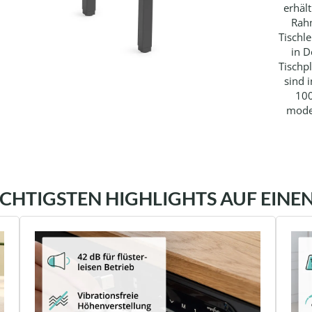
erhäl
Rah
Tischle
in D
Tischp
sind 
100
mode
ICHTIGSTEN HIGHLIGHTS AUF EINEN