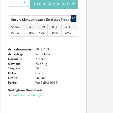
In den Warenkorb
%
Unsere Mengenrabatte für dieses Produkt:
Anzahl
4-7
8-19
20-39
40+
Rabatt
8%
12%
15%
20%
Artikelnummer:
10435171
Artikeltyp:
Schreibtisch
Garantie:
7 Jahre
Gewicht:
73,67 kg
Traglast:
160 kg
Dekor:
Buche
Größe:
160x80
Farbe:
Weiß (RAL 9016)
Verfügbare Downloads:
Bedienungsanleitung