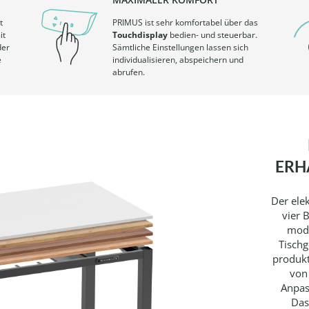
t
PRIMUS ist sehr komfortabel über das
it
Touchdisplay
bedien- und steuerbar.
der
Sämtliche Einstellungen lassen sich
e
individualisieren, abspeichern und
abrufen.
ERH
Der ele
vier 
mode
Tischg
produkt
von
Anpas
Das