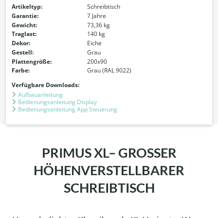
Artikeltyp:
Schreibtisch
Garantie:
7 Jahre
Gewicht:
73,36 kg
Traglast:
140 kg
Dekor:
Eiche
Gestell:
Grau
Plattengröße:
200x90
Farbe:
Grau (RAL 9022)
Verfügbare Downloads:
Aufbauanleitung
Bedienungsanleitung Display
Bedienungsanleitung App Steuerung
PRIMUS XL– GROSSER
HÖHENVERSTELLBARER
SCHREIBTISCH