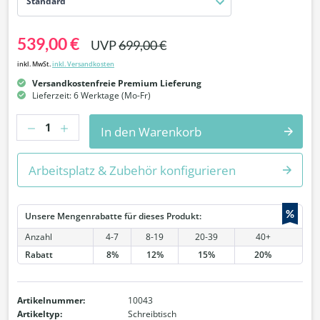
Standard
539,00 €
UVP
699,00 €
inkl. MwSt.
inkl. Versandkosten
Versandkostenfreie Premium Lieferung
Lieferzeit: 6 Werktage (Mo-Fr)
Anzahl
In den Warenkorb
Arbeitsplatz & Zubehör konfigurieren
%
Unsere Mengenrabatte für dieses Produkt:
Anzahl
4-7
8-19
20-39
40+
Rabatt
8%
12%
15%
20%
Artikelnummer:
10043
Artikeltyp:
Schreibtisch