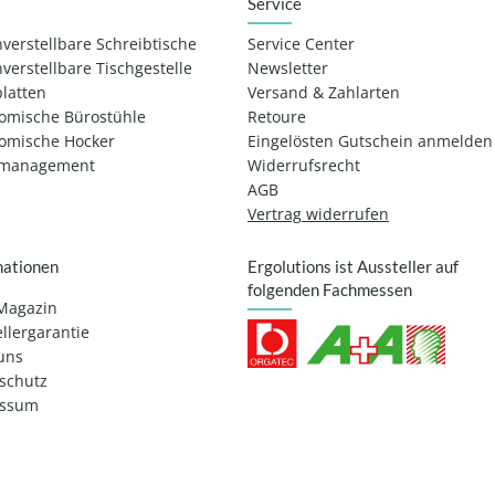
Service
verstellbare Schreibtische
Service Center
verstellbare Tischgestelle
Newsletter
platten
Versand & Zahlarten
omische Bürostühle
Retoure
omische Hocker
Eingelösten Gutschein anmelden
lmanagement
Widerrufsrecht
AGB
Vertrag widerrufen
mationen
Ergolutions ist Aussteller auf
folgenden Fachmessen
Magazin
llergarantie
uns
schutz
essum