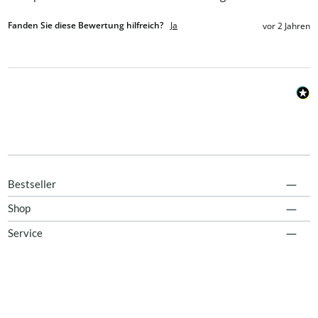
Fanden Sie diese Bewertung hilfreich?
Ja
vor 2 Jahren
Bestseller
Shop
Service
Kostenloser Versand ab 100 EUR Einkaufswert
Perfekter Service
Informationen