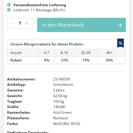
Versandkostenfreie Lieferung
Lieferzeit: 11 Werktage (Mo-Fr)
Anzahl
In den Warenkorb
%
Unsere Mengenrabatte für dieses Produkt:
Anzahl
4-7
8-19
20-39
40+
Rabatt
8%
12%
15%
20%
Artikelnummer:
25140038
Artikeltyp:
Schreibtisch
Garantie:
5 Jahre
Gewicht:
42,04 kg
Traglast:
100 kg
Größe:
140x80
Kantenfarbe:
Acid Green
Plattenform:
Rechteck
Farbe:
Weiß (RAL 9016)
Verfügbare Downloads: