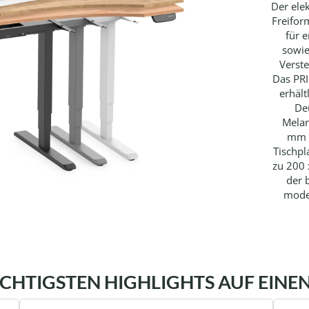
Der ele
Freifor
für 
sowie
Verste
Das PRI
erhält
De
Melam
mm S
Tischpl
zu 200 
der 
mode
ICHTIGSTEN HIGHLIGHTS AUF EINEN