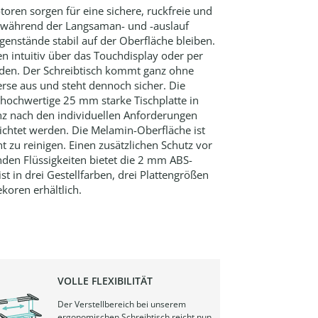
toren sorgen für eine sichere, ruckfreie und
, während der Langsaman- und -auslauf
Gegenstände stabil auf der Oberfläche bleiben.
en intuitiv über das Touchdisplay oder per
n. Der Schreibtisch kommt ganz ohne
rse aus und steht dennoch sicher. Die
 hochwertige 25 mm starke Tischplatte in
z nach den individuellen Anforderungen
richtet werden. Die Melamin-Oberfläche ist
ht zu reinigen. Einen zusätzlichen Schutz vor
den Flüssigkeiten bietet die 2 mm ABS-
t in drei Gestellfarben, drei Plattengrößen
oren erhältlich.
VOLLE FLEXIBILITÄT
Der Verstellbereich bei unserem
ergonomischen Schreibtisch reicht nun