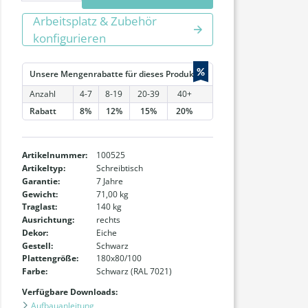
Arbeitsplatz & Zubehör
konfigurieren
%
Unsere Mengenrabatte für dieses Produkt:
Anzahl
4-7
8-19
20-39
40+
Rabatt
8%
12%
15%
20%
Artikelnummer:
100525
Artikeltyp:
Schreibtisch
Garantie:
7 Jahre
Gewicht:
71,00 kg
Traglast:
140 kg
Ausrichtung:
rechts
Dekor:
Eiche
Gestell:
Schwarz
Plattengröße:
180x80/100
Farbe:
Schwarz (RAL 7021)
Verfügbare Downloads:
Aufbauanleitung