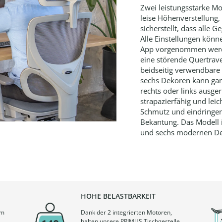
Zwei leistungsstarke Mo
leise Höhenverstellung
sicherstellt, dass alle 
Alle Einstellungen könn
App vorgenommen werde
eine störende Quertrave
beidseitig verwendbare
sechs Dekoren kann gan
rechts oder links ausge
strapazierfähig und leic
Schmutz und eindringen
Bekantung. Das Modell is
und sechs modernen Dek
HOHE BELASTBARKEIT
em
Dank der 2 integrierten Motoren,
halten unsere PRIMUS Tischgestelle