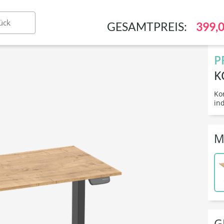
Stühle & Hocker
Ausstattung & Arbeitsplatz
Konf
ück
GESAMTPREIS:
399,0
P
K
Ko
in
M
G