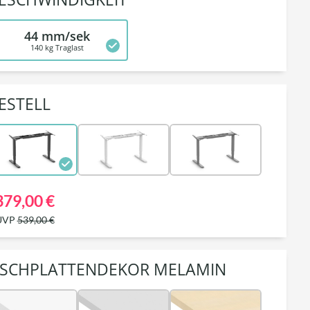
44 mm/sek
140 kg Traglast
ESTELL
379,00 €
UVP
539,00 €
ISCHPLATTENDEKOR MELAMIN