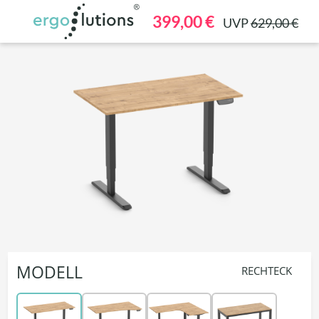
alt springen
399,00 €
UVP
629,00 €
MODELL
RECHTECK