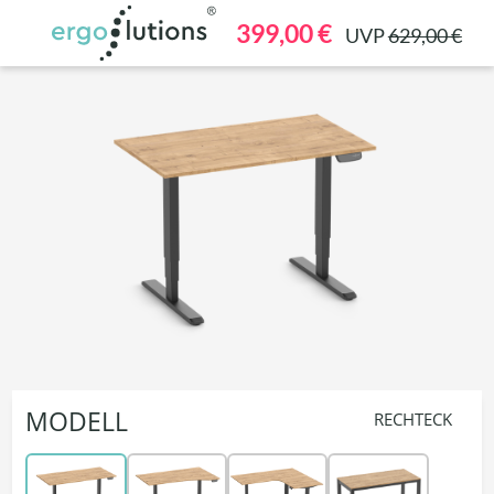
alt springen
399,00 €
UVP
629,00 €
MODELL
RECHTECK