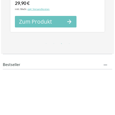
29,90 €
inkl. MwSt.
zzgl. Versandkosten
Zum Produkt
Bestseller
Shop
Service
Kostenloser Versand ab 100 EUR Einkaufswert
Perfekter Service
Informationen