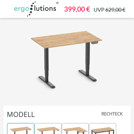
alt springen
399,00 €
UVP
629,00 €
MODELL
RECHTECK