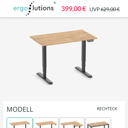
alt springen
399,00 €
UVP
629,00 €
MODELL
RECHTECK