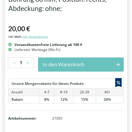
Abdeckung: ohne;
20,00 €
inkl. MwSt.
zzgl. Versandkosten
Versandkostenfreie Lieferung ab 100 €
Lieferzeit: Werktage (Mo-Fr)
Anzahl
In den Warenkorb
%
Unsere Mengenrabatte für dieses Produkt:
Anzahl
4-7
8-19
20-39
40+
Rabatt
8%
12%
15%
20%
Artikelnummer:
21005