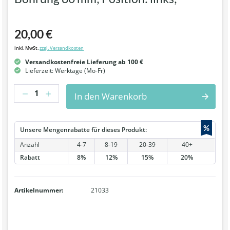
20,00 €
inkl. MwSt.
zzgl. Versandkosten
Versandkostenfreie Lieferung ab 100 €
Lieferzeit: Werktage (Mo-Fr)
Anzahl
In den Warenkorb
%
Unsere Mengenrabatte für dieses Produkt:
Anzahl
4-7
8-19
20-39
40+
Rabatt
8%
12%
15%
20%
Artikelnummer:
21033