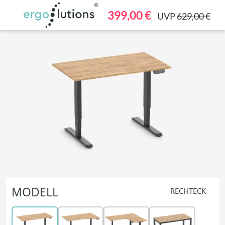
alt springen
399,00 €
UVP
629,00 €
MODELL
RECHTECK