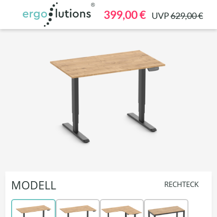
alt springen
399,00 €
UVP
629,00 €
MODELL
RECHTECK