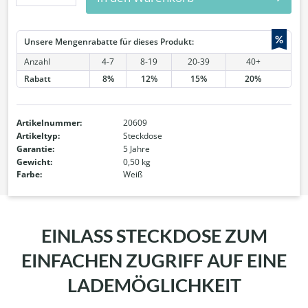
%
Unsere Mengenrabatte für dieses Produkt:
Anzahl
4-7
8-19
20-39
40+
Rabatt
8%
12%
15%
20%
Artikelnummer:
20609
Artikeltyp:
Steckdose
Garantie:
5 Jahre
Gewicht:
0,50 kg
Farbe:
Weiß
EINLASS STECKDOSE ZUM
EINFACHEN ZUGRIFF AUF EINE
LADEMÖGLICHKEIT