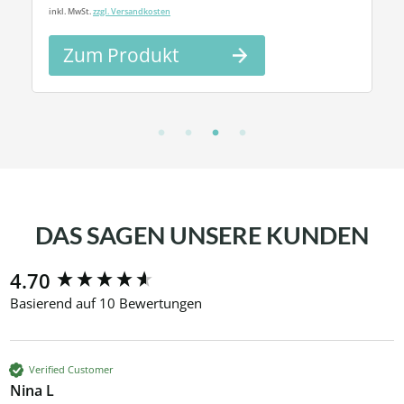
inkl. MwSt.
zzgl. Versandkosten
Zum Produkt
DAS SAGEN UNSERE KUNDEN
New content loaded
4.70
Basierend auf 10 Bewertungen
Verified Customer
Nina L